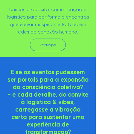
Unimos propósito, comunicação e
logística para dar forma a encontros
que elevam, inspiram e fortalecem
redes de conexão humana.
Participe
E se os eventos pudessem
ser portais para a expansão
da consciência coletiva?
— e cada detalhe, do convite
à logística & vibes,
carregasse a vibração
certa para sustentar uma
experiência de
transformação?