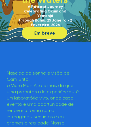
A Retreat Journey
Celebrating Oxum and
Yemanjá
through Bahia, 25 Janeiro - 2
Fevereiro, 2026
Em breve
Nascido do sonho e visão de
Cami Brito,
o Vibra Mais Alto é mais do que
uma produtora de experiências: é
um laboratório vivo, onde cada
evento é uma oportunidade de
renovar a forma como
interagimos, sentimos e co-
criamos a realidade. Nosso