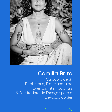
Camilla Brito
Curadora de Si,
Publicitária, Planejadora de
Eventos Internacionais
&
Facilitadora de Espaços para a
Elevação do Ser