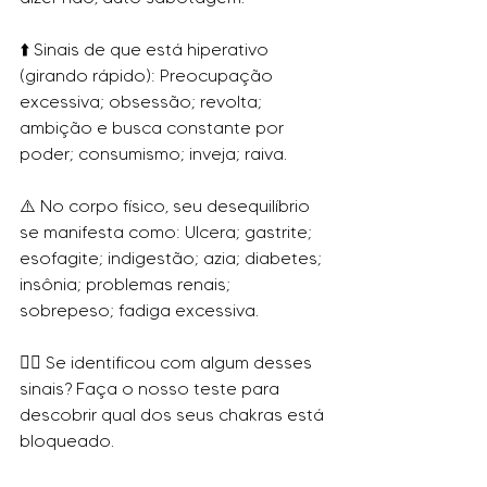
⬆️ Sinais de que está hiperativo 
(girando rápido): Preocupação 
excessiva; obsessão; revolta; 
ambição e busca constante por 
poder; consumismo; inveja; raiva.
⚠️ No corpo físico, seu desequilíbrio 
se manifesta como: Ulcera; gastrite; 
esofagite; indigestão; azia; diabetes; 
insônia; problemas renais; 
sobrepeso; fadiga excessiva.
👉🏾 Se identificou com algum desses 
sinais? Faça o nosso teste para 
descobrir qual dos seus chakras está 
bloqueado. 