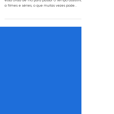
Netflix and chill? Muita gente ama aproveitar
essa onda de frio para passar o tempo assistindo
a filmes e séries, o que muitas vezes pode...